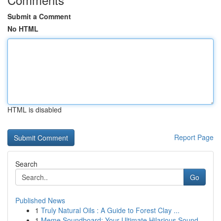
Submit a Comment
No HTML
HTML is disabled
Report Page
Search
Go
Published News
1
Truly Natural Oils : A Guide to Forest Clay ...
1
Meme Soundboard: Your Ultimate Hilarious Sound