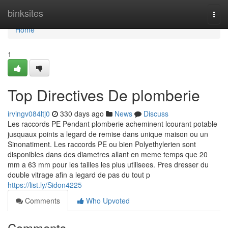
Home
binksites
Togg
navi
Home
1
Top Directives De plomberie
irvingv084ltj0
330 days ago
News
Discuss
Les raccords PE Pendant plomberie acheminent lcourant potable
jusquaux points a legard de remise dans unique maison ou un
Sinonatiment. Les raccords PE ou bien Polyethylerien sont
disponibles dans des diametres allant en meme temps que 20
mm a 63 mm pour les tailles les plus utilisees. Pres dresser du
double vitrage afin a legard de pas du tout p
https://list.ly/Sidon4225
Comments
Who Upvoted
Comments