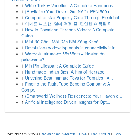
1
White Turkey Varieties: A Complete Handbook
1
{Revitalize Your Drive : Get NAD+ PEN 500 m...
1
Comprehensive Property Care Through Electrical ...
1
아네론 니스캡: 멀미 걱정 끝, 편안한 여행을 위...
1
How to Download Threads Videos: A Complete
Guide
1
Mint Bú Cặc : Một Đặc Biệt Sảng Khoái
1
Revolutionary developments in connectivity infr...
1
Woreczki strunowe 55x55cm – idealne do
pakowania?
1
Min Pin Lifespan: A Complete Guide
1
Handmade Indian Bibs: A Hint of Heritage
1
Unveiling Best Intimate Toys for Females : A...
1
Finding the Right Tube Bending Company: A
Compr...
1
{Smartworld Wellness Residences: Your Haven o...
1
Artificial Intelligence Driven Insights for Opt...
Copyright © 2026 |
Advanced Search
|
Live
|
Tag Cloud
|
Top