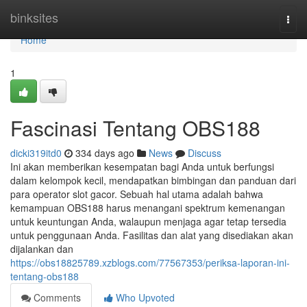
Home
binksites
Togg
navi
Home
1
Fascinasi Tentang OBS188
dicki319itd0
334 days ago
News
Discuss
Ini akan memberikan kesempatan bagi Anda untuk berfungsi
dalam kelompok kecil, mendapatkan bimbingan dan panduan dari
para operator slot gacor. Sebuah hal utama adalah bahwa
kemampuan OBS188 harus menangani spektrum kemenangan
untuk keuntungan Anda, walaupun menjaga agar tetap tersedia
untuk penggunaan Anda. Fasilitas dan alat yang disediakan akan
dijalankan dan
https://obs18825789.xzblogs.com/77567353/periksa-laporan-ini-
tentang-obs188
Comments
Who Upvoted