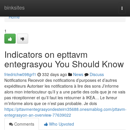
Home
binksites
Togg
navi
Home
1
Indicators on epttavm
entegrasyou You Should Know
friedrichw098grf1
332 days ago
News
Discuss
Notifications Recevoir des notifications d’purposes et d’autres
expéditeurs Autoriser les notifications à lire des sons J’informe
alors mon interlocuteur qu’il y a une partie des colis que je ne vais
pas réceptionner et qu’il faut les retourner à IKEA… Le livreur
m’informe alors que ce n’est pas probable. Je dois
https://pttavmentegrasyondesteirn35688.onesmablog.com/pttavm-
entegrasyon-an-overview-77639022
Comments
Who Upvoted