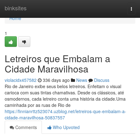
Home
binksites
Togg
navi
Home
1
Letreiros que Embalam a
Cidade Maravilhosa
violacidx457582
336 days ago
News
Discuss
Rio de Janeiro exibe seus belos letreiros. Enfeitam o visual
carioca com suas tintas chamativas. Desde os clássicos, até
osmodernos, cada letreiro conta uma história da cidade.Uma
caminhada por as ruas de Rio de
https://finnianrttz523074.uzblog.net/letreiros-que-embalam-a-
cidade-maravilhosa-50837557
Comments
Who Upvoted