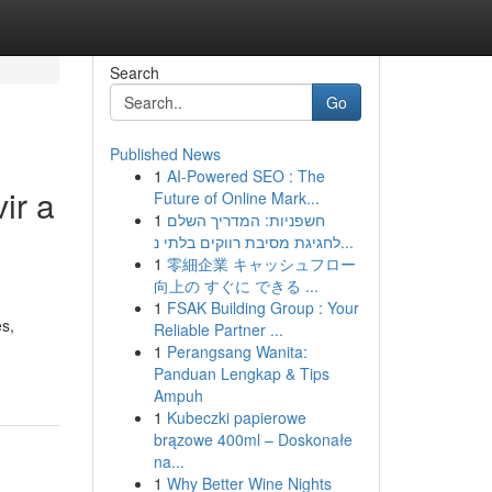
Search
Go
Published News
1
AI-Powered SEO : The
ir a
Future of Online Mark...
1
חשפניות: המדריך השלם
לחגיגת מסיבת רווקים בלתי נ...
1
零細企業 キャッシュフロー
向上の すぐに できる ...
1
FSAK Building Group : Your
s,
Reliable Partner ...
1
Perangsang Wanita:
Panduan Lengkap & Tips
Ampuh
1
Kubeczki papierowe
brązowe 400ml – Doskonałe
na...
1
Why Better Wine Nights