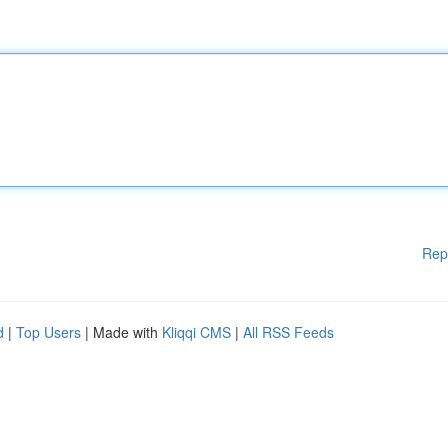
Rep
d
|
Top Users
| Made with
Kliqqi CMS
|
All RSS Feeds