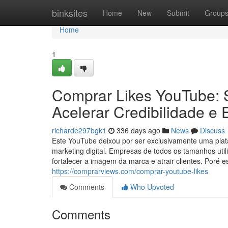
Home
binksites
Home
New
Submit
Group
Home
1
Comprar Likes YouTube:
Acelerar Credibilidade e
richarde297bgk1
336 days ago
News
Discuss
Este YouTube deixou por ser exclusivamente uma plata
marketing digital. Empresas de todos os tamanhos uti
fortalecer a imagem da marca e atrair clientes. Poré
https://comprarviews.com/comprar-youtube-likes
Comments
Who Upvoted
Comments